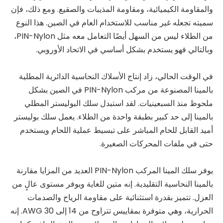
والمقاومة الكيميائية، ومقاومة المذيبات والصقيع. ومع ذلك، فإن
سميته تجعله غير مناسب للاستخدام العام في الصين. هذا النوع
من الطلاء ليس من السهل أيضًا التعامل معه مثل PIN-Nylon،
وبالتالي فهو يستخدم بشكل أساسي في الاتحاد الأوروبي.
في الوقت الحالي، زاد إنتاج الأسلاك النحاسية الدائرية المطلية
بالمينا المصنوعة من مركب PIN-Nylon في الصين بشكل
ملحوظ منذ السبعينيات. لقد استبدل سلك البوليستر المطلي
بالمينا إلى حد كبير بطبقة واحدة من الطلاء. يعمل سلك بوليستر
أميد القابل للحام المباشر على تبسيط عملية اللحام ويستخدم
حتى في ملفات المحركات الصغيرة.
يوفر سلك المينا المركب PIN-Nylon العديد من المزايا مقارنة
بالمينا النحاسية التقليدية. إنه متين للغاية ويوفر مستوى عالٍ من
العزل. تتميز بقدرة استثنائية على مقاومة الرياح والصدمات
الحرارية، وهي متوفرة بمقاييس تتراوح من 14 إلى 30 AWG. إنه