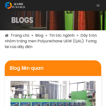
Trang chủ
»
Blog
»
Tin tức ngành
»
Dây tròn
nhôm tráng men Polyurethane UEW (QAL): Tương
lai của dây điện
Blog liên quan